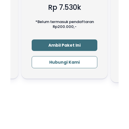
Rp
7.530k
ran
*Belum termasuk pendaftaran
*B
Rp200.000,-
Ambil Paket Ini
Hubungi Kami